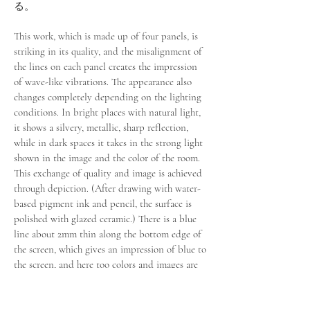
る。
This work, which is made up of four panels, is
striking in its quality, and the misalignment of
the lines on each panel creates the impression
of wave-like vibrations. The appearance also
changes completely depending on the lighting
conditions. In bright places with natural light,
it shows a silvery, metallic, sharp reflection,
while in dark spaces it takes in the strong light
shown in the image and the color of the room.
This exchange of quality and image is achieved
through depiction. (After drawing with water-
based pigment ink and pencil, the surface is
polished with glazed ceramic.) There is a blue
line about 2mm thin along the bottom edge of
the screen, which gives an impression of blue to
the screen, and here too colors and images are
exchanged.
photo : Masaru Yanagiba