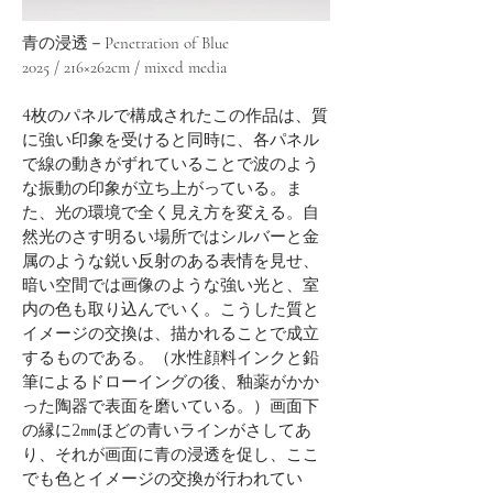
青の浸透－
Penetration of Blue
2025 / 216×262cm / mixed media
4枚のパネルで構成されたこの作品は、質
に強い印象を受けると同時に、各パネル
で線の動きがずれていることで波のよう
な振動の印象が立ち上がっている。ま
た、光の環境で全く見え方を変える。自
然光のさす明るい場所ではシルバーと金
属のような鋭い反射のある表情を見せ、
暗い空間では画像のような強い光と、室
内の色も取り込んでいく。こうした質と
イメージの交換は、描かれることで成立
するものである。（水性顔料インクと鉛
筆によるドローイングの後、釉薬がかか
った陶器で表面を磨いている。）画面下
の縁に2㎜ほどの青いラインがさしてあ
り、それが画面に青の浸透を促し、ここ
でも色とイメージの交換が行われてい